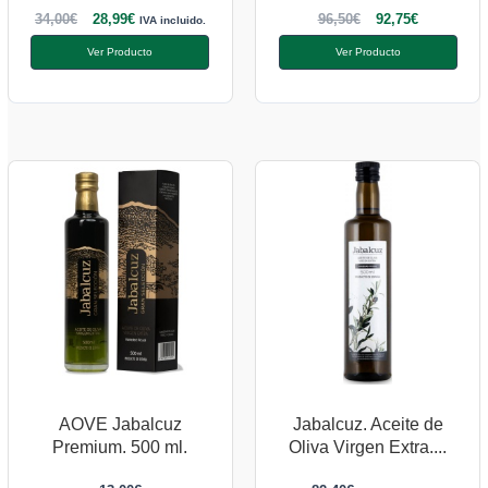
34,00
€
28,99
€
96,50
€
92,75
€
IVA incluido.
Ver Producto
Ver Producto
AOVE Jabalcuz
Jabalcuz. Aceite de
Premium. 500 ml.
Oliva Virgen Extra....