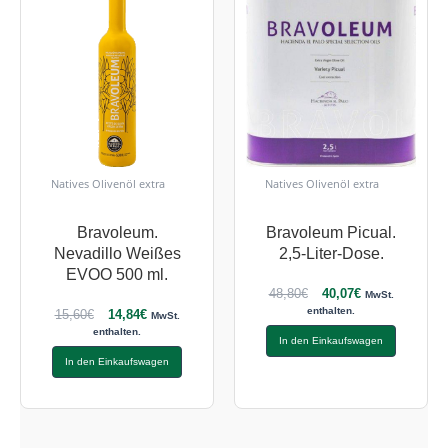
Natives Olivenöl extra
Natives Olivenöl extra
Bravoleum.
Bravoleum Picual.
Nevadillo Weißes
2,5-Liter-Dose.
EVOO 500 ml.
48,80
€
40,07
€
MwSt.
enthalten.
15,60
€
14,84
€
MwSt.
enthalten.
In den Einkaufswagen
In den Einkaufswagen