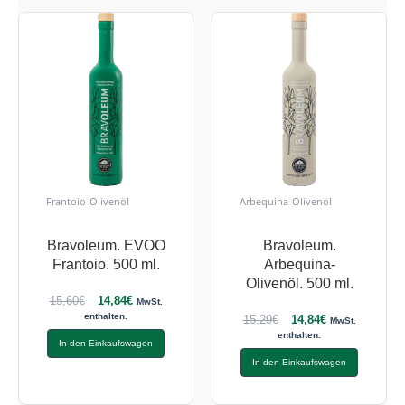
Frantoio-Olivenöl
Arbequina-Olivenöl
Bravoleum. EVOO
Bravoleum.
Frantoio. 500 ml.
Arbequina-
Olivenöl. 500 ml.
15,60
€
14,84
€
MwSt.
enthalten.
15,29
€
14,84
€
MwSt.
enthalten.
In den Einkaufswagen
In den Einkaufswagen