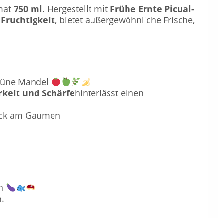
mat
750 ml
. Hergestellt mit
Frühe Ernte Picual-
Fruchtigkeit
, bietet außergewöhnliche Frische,
grüne Mandel
keit und Schärfe
hinterlässt einen
ack am Gaumen
ch
.