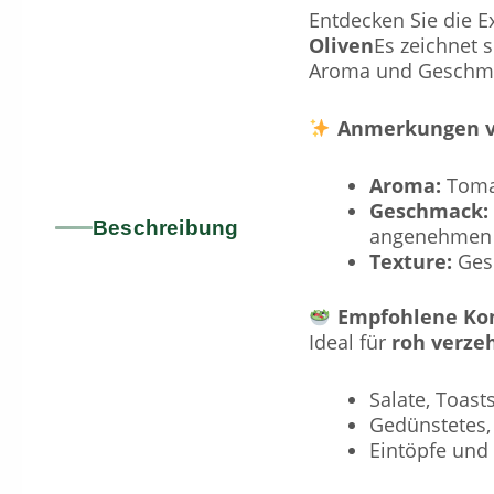
Entdecken Sie die E
Oliven
Es zeichnet 
Aroma und Gesch
Anmerkungen v
Aroma:
Tomat
Geschmack:
Beschreibung
angenehmen 
Texture:
Ges
Empfohlene Ko
Ideal für
roh verze
Salate, Toas
Gedünstetes,
Eintöpfe und