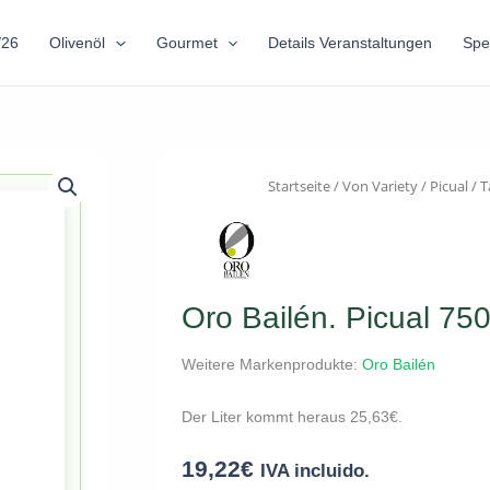
/26
Olivenöl
Gourmet
Details Veranstaltungen
Spe
Startseite
/
Von Variety
/
Picual
/
T
Oro Bailén. Picual 750
Weitere Markenprodukte:
Oro Bailén
Der Liter kommt heraus
25,63
€
.
19,22
€
IVA incluido.