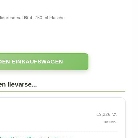
ilienreservat
Bild
. 750 ml Flasche.
 DEN EINKAUFSWAGEN
19,22
€
IVA
incluido.