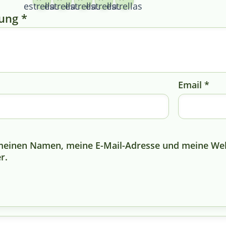
estrellas
estrellas
estrellas
estrellas
estrellas
tung
*
Email
*
 meinen Namen, meine E-Mail-Adresse und meine We
r.