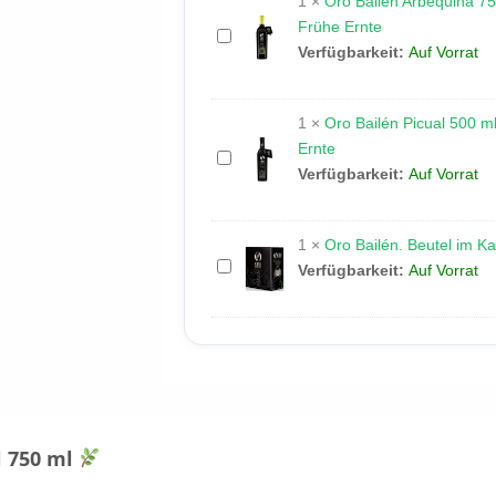
1
×
Oro Bailén Arbequina 75
750
Frühe Ernte
ml.
Oro
Verfügbarkeit:
Auf Vorrat
Bailén
Arbequina
750
1
×
Oro Bailén Picual 500 ml
ml.
Ernte
Oro
Natives
Verfügbarkeit:
Auf Vorrat
Bailén
Olivenöl
Picual
extra
500
Premium
1
×
Oro Bailén. Beutel im Ka
ml
–
Oro
Verfügbarkeit:
Auf Vorrat
|
Frühe
Bailén.
Natives
Ernte
Beutel
Olivenöl
im
extra
Karton
aus
mit
der
3
frühen
Litern,
l 750 ml
Ernte
Bildauswahl