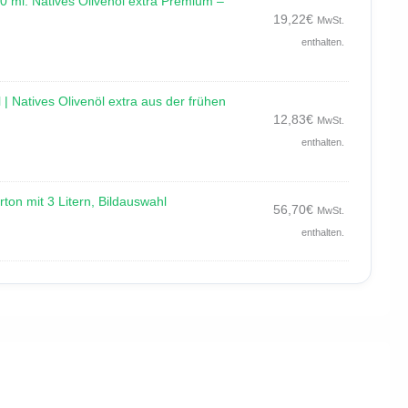
0 ml. Natives Olivenöl extra Premium –
19,22
€
MwSt.
enthalten.
 | Natives Olivenöl extra aus der frühen
12,83
€
MwSt.
enthalten.
rton mit 3 Litern, Bildauswahl
56,70
€
MwSt.
enthalten.