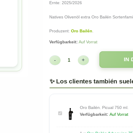
Ernte: 2025/2026
Natives Olivenöl extra Oro Bailén Sortenfam
Produzent:
Oro Bailén
.
Verfügbarkeit:
Auf Vorrat
IN
-
+
Oro Bailén. Picual 750 ml.
Oro
Verfügbarkeit:
Auf Vorrat
Bailén.
Picual