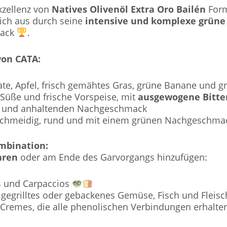
xzellenz von
Natives Olivenöl Extra Oro Bailén
For
sich aus durch seine
intensive und komplexe grüne 
mack
.
on CATA:
e, Apfel, frisch gemähtes Gras, grüne Banane und 
Süße und frische Vorspeise, mit
ausgewogene Bitter
und anhaltenden Nachgeschmack
chmeidig, rund und mit einem grünen Nachgeschm
mbination:
hren
oder am Ende des Garvorgangs hinzufügen:
ts und Carpaccios
 gegrilltes oder gebackenes Gemüse, Fisch und Fleis
 Cremes, die alle phenolischen Verbindungen erhalten