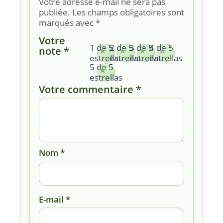
Votre adresse e-mail ne sera pas
publiée.
Les champs obligatoires sont
marqués avec
*
Votre
1 de 5
2 de 5
3 de 5
4 de 5
note
*
estrellas
estrellas
estrellas
estrellas
5 de 5
estrellas
Votre commentaire
*
Nom
*
E-mail
*