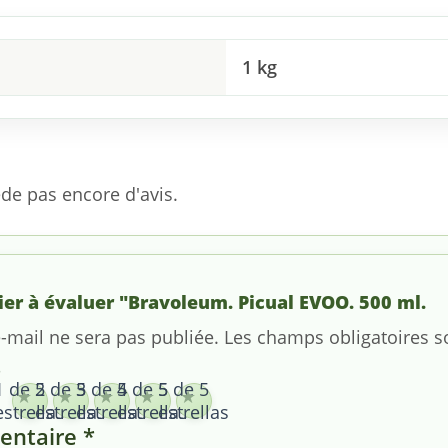
1 kg
de pas encore d'avis.
ier à évaluer "Bravoleum. Picual EVOO. 500 ml.
-mail ne sera pas publiée.
Les champs obligatoires 
*
1 de 5
2 de 5
3 de 5
4 de 5
5 de 5
estrellas
estrellas
estrellas
estrellas
estrellas
entaire
*