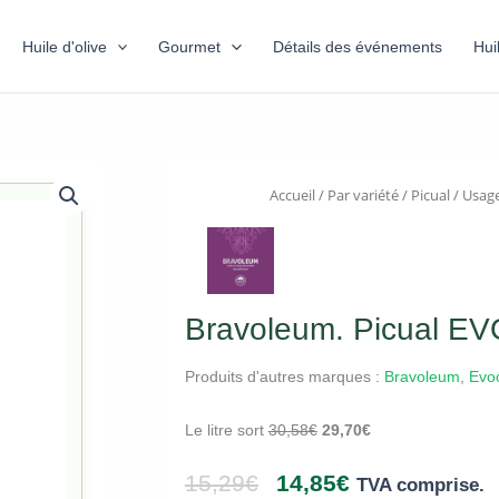
Huile d'olive
Gourmet
Détails des événements
Hui
Accueil
/
Par variété
/
Picual
/
Usage
Bravoleum. Picual EV
Produits d'autres marques :
Bravoleum
,
Evo
Le litre sort
30,58
€
29,70
€
15,29
€
14,85
€
TVA comprise.