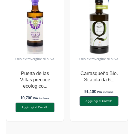
Olio extravergine di oliva
Olio extravergine di oliva
Puerta de las
Carrasqueño Bio.
Villas precoce
Scatola da 6...
ecologico...
91,10
€
IVA inclusa
10,70
€
IVA inclusa
Aggiungi al Carrello
Aggiungi al Carrello