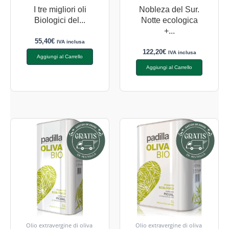
I tre migliori oli
Nobleza del Sur.
Biologici del...
Notte ecologica
+...
55,40
€
IVA inclusa
122,20
€
IVA inclusa
Aggiungi al Carrello
Aggiungi al Carrello
Olio extravergine di oliva
Olio extravergine di oliva