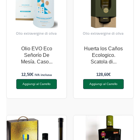
Olio extravergine di oliva
Olio extravergine di oliva
Olio EVO Eco
Huerta los Caños
Señorío De
Ecologico.
Mesía. Caso...
Scatola di...
12,50
€
128,60
€
IVA inclusa
Aggiungi al Carrello
Aggiungi al Carrello