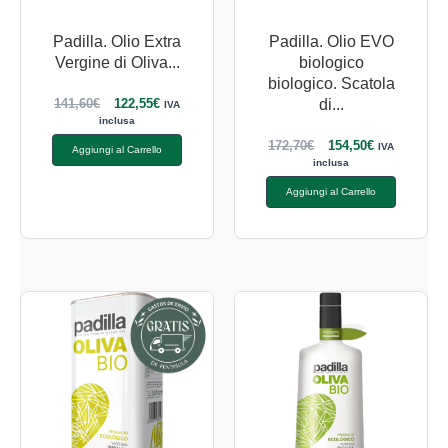
Padilla. Olio Extra
Padilla. Olio EVO
Vergine di Oliva...
biologico
biologico. Scatola
141,60
€
122,55
€
di...
IVA
inclusa
172,70
€
154,50
€
IVA
Aggiungi al Carrello
inclusa
Aggiungi al Carrello