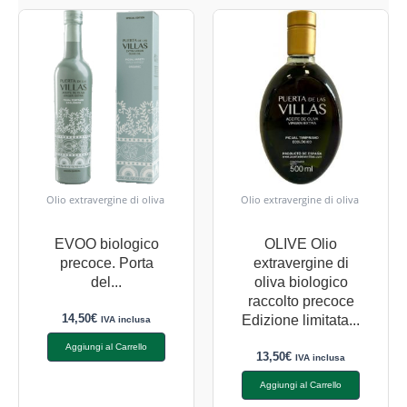
Olio extravergine di oliva
Olio extravergine di oliva
EVOO biologico
OLIVE Olio
precoce. Porta
extravergine di
del...
oliva biologico
raccolto precoce
14,50
€
Edizione limitata...
IVA inclusa
Aggiungi al Carrello
13,50
€
IVA inclusa
Aggiungi al Carrello