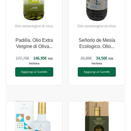
Olio extravergine di oliva
Olio extravergine di oliva
Padilla. Olio Extra
Señorío de Mesía
Vergine di Oliva...
Ecologico. Olio...
177,70
€
146,95
€
35,99
€
34,50
€
IVA
IVA
inclusa
inclusa
Aggiungi al Carrello
Aggiungi al Carrello