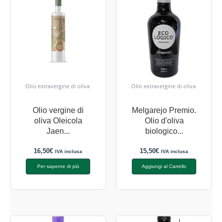
Olio extravergine di oliva
Olio extravergine di oliva
Olio vergine di
Melgarejo Premio.
oliva Oleicola
Olio d'oliva
Jaen...
biologico...
16,50
€
15,50
€
IVA inclusa
IVA inclusa
Per saperne di più
Aggiungi al Carrello