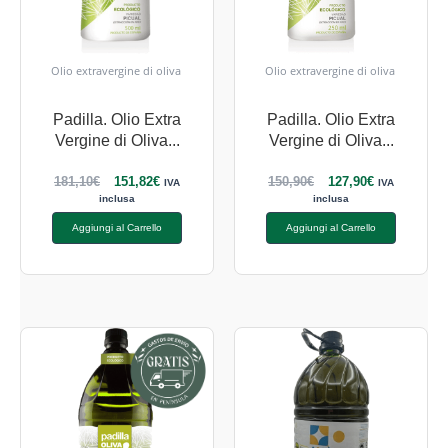
Olio extravergine di oliva
Olio extravergine di oliva
Padilla. Olio Extra
Padilla. Olio Extra
Vergine di Oliva...
Vergine di Oliva...
181,10
€
151,82
€
150,90
€
127,90
€
IVA
IVA
inclusa
inclusa
Aggiungi al Carrello
Aggiungi al Carrello