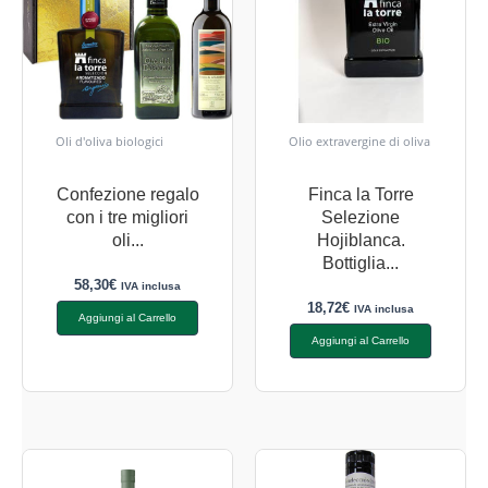
Oli d'oliva biologici
Olio extravergine di oliva
Confezione regalo
Finca la Torre
con i tre migliori
Selezione
oli...
Hojiblanca.
Bottiglia...
58,30
€
IVA inclusa
18,72
€
IVA inclusa
Aggiungi al Carrello
Aggiungi al Carrello