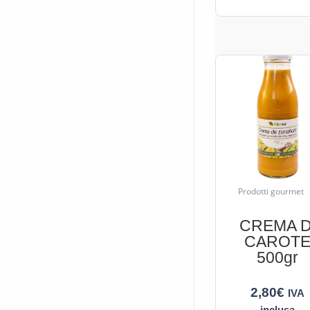
Prodotti gourmet
CREMA D
CAROT
500gr
2,80
€
IVA
inclusa