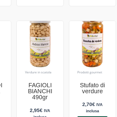
Verdure in scatola
Prodotti gourmet
I
FAGIOLI
Stufato di
E
BIANCHI
verdure
490gr
2,70
€
IVA
2,95
€
IVA
inclusa
inclusa