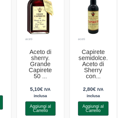
aceti
aceti
.
Aceto di
Capirete
sherry.
semidolce.
Grande
Aceto di
Capirete
Sherry
50 ...
con...
5,10
€
2,80
€
IVA
IVA
inclusa
inclusa
Aggiungi al
Aggiungi al
Carrello
Carrello