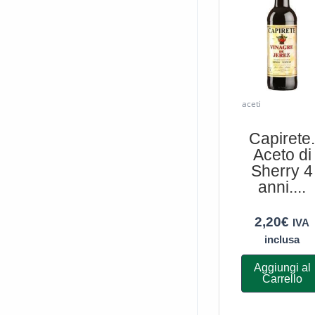
aceti
Capirete
Aceto di
Sherry 4
anni....
2,20
€
IVA
inclusa
Aggiungi al
Carrello