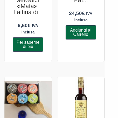
selvatici
Pat...
«Mata».
Lattina di...
24,50
€
IVA
inclusa
6,60
€
IVA
Aggiungi al
inclusa
Carrello
Per saperne
di più