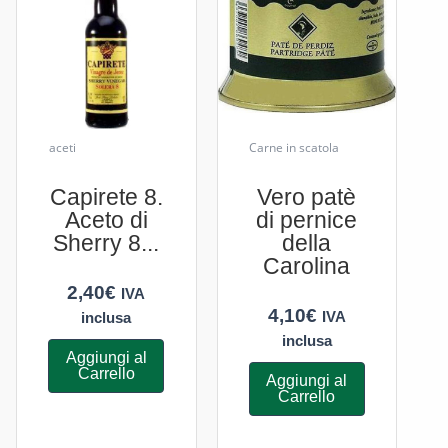
aceti
Carne in scatola
Capirete 8.
Vero patè
Aceto di
di pernice
Sherry 8...
della
Carolina
2,40
€
IVA
4,10
€
IVA
inclusa
inclusa
Aggiungi al
Carrello
Aggiungi al
Carrello