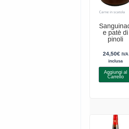
Carne in scatola
Sanguina
e patè di
pinoli
24,50
€
IVA
inclusa
Aggiungi al
Carrello