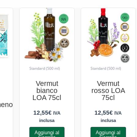
Standard (500 ml)
Standard (500 ml)
Vermut
Vermut
bianco
rosso LOA
LOA 75cl
75cl
eno
12,55
€
12,55
€
IVA
IVA
inclusa
inclusa
Aggiungi al
Aggiungi al