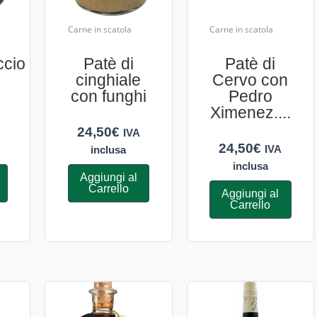
Carne in scatola
Carne in scatola
ccio
Patè di
Patè di
cinghiale
Cervo con
con funghi
Pedro
Ximenez....
24,50
€
IVA
24,50
€
IVA
inclusa
inclusa
Aggiungi al
Carrello
Aggiungi al
Carrello