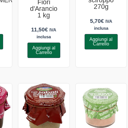
MENO
sciroppo
Fiori
270g
d'Arancio
1 kg
5,70
€
IVA
inclusa
11,50
€
IVA
inclusa
Aggiungi al
Carrello
Aggiungi al
Carrello