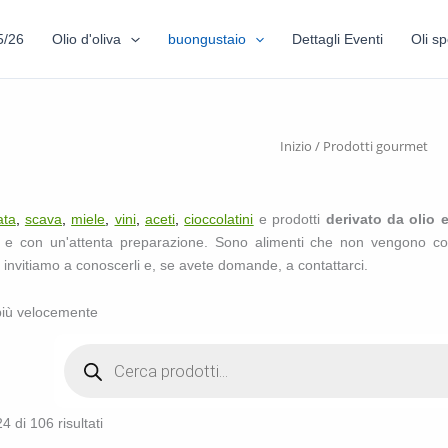
5/26
Olio d'oliva
buongustaio
Dettagli Eventi
Oli sp
Inizio
/ Prodotti gourmet
ata
,
scava
,
miele
,
vini
,
aceti
,
cioccolatini
e prodotti
derivato da olio e
tà e con un'attenta preparazione. Sono alimenti che non vengono co
i invitiamo a conoscerli e, se avete domande, a contattarci.
 più velocemente
4 di 106 risultati