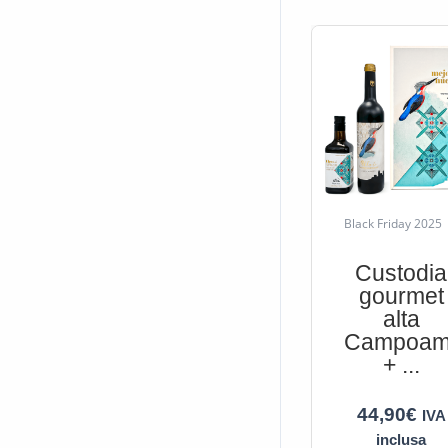
Black Friday 2025
Custodia
gourmet
alta
Campoam
+ ...
44,90
€
IVA
inclusa