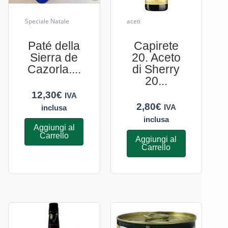
Speciale Natale
aceti
Paté della
Capirete
Sierra de
20. Aceto
Cazorla....
di Sherry
20...
12,30
€
IVA
2,80
€
IVA
inclusa
inclusa
Aggiungi al
Carrello
Aggiungi al
Carrello