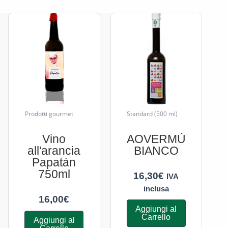
Prodotti gourmet
Standard (500 ml)
Vino
AOVERMÚ
all'arancia
BIANCO
Papatán
750ml
16,30
€
IVA
inclusa
16,00
€
Aggiungi al
Carrello
Aggiungi al