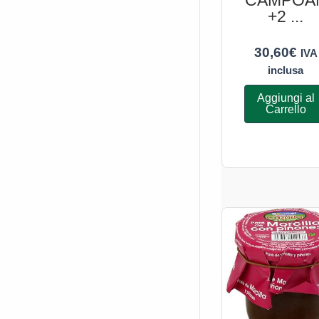
CAMPOA
+2 ...
30,60
€
IVA
inclusa
Aggiungi al
Carrello