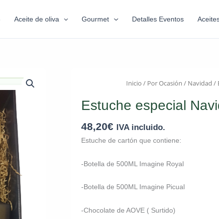
6
Aceite de oliva
Gourmet
Detalles Eventos
Aceite
Inicio
/
Por Ocasión
/
Navidad
/ 
Estuche especial Nav
48,20
€
IVA incluido.
Estuche de cartón que contiene:
-Botella de 500ML Imagine Royal
-Botella de 500ML Imagine Picual
-Chocolate de AOVE ( Surtido)