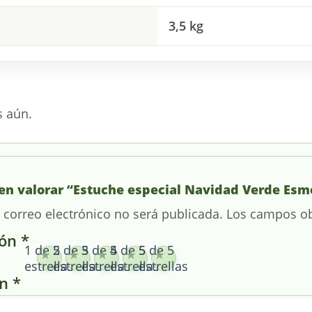
3,5 kg
s aún.
 en valorar “Estuche especial Navidad Verde Esm
 correo electrónico no será publicada.
Los campos ob
ión
*
1 de 5
2 de 5
3 de 5
4 de 5
5 de 5
estrellas
estrellas
estrellas
estrellas
estrellas
ón
*