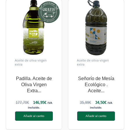
Aceite de oliva virgen
Aceite de oliva virgen
extra
extra
Padilla. Aceite de
Señorío de Mesía
Oliva Virgen
Ecológico .
Extra...
Aceite...
177,70
€
146,95
€
35,99
€
34,50
€
IVA
IVA
incluido.
incluido.
Añadir al carrito
Añadir al carrito