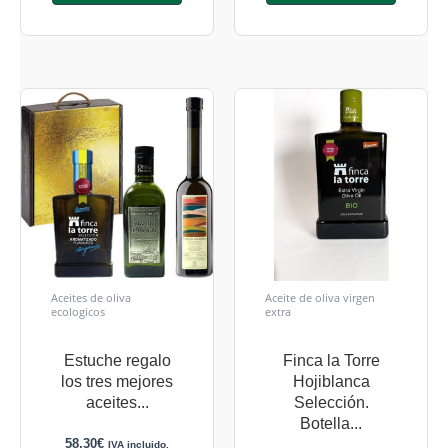
Aceites de oliva
Aceite de oliva virgen
ecologicos
extra
Estuche regalo
Finca la Torre
los tres mejores
Hojiblanca
aceites...
Selección.
Botella...
58,30
€
IVA incluido.