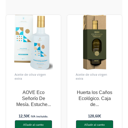
Aceite de oliva virgen
Aceite de oliva virgen
extra
extra
AOVE Eco
Huerta los Caños
Señorío De
Ecológico. Caja
Mesía. Estuche...
de...
12,50
€
128,60
€
IVA incluido.
Añadir al carrito
Añadir al carrito