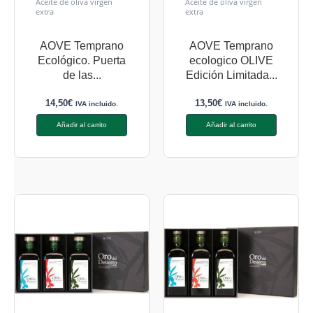
Aceite de oliva virgen
Aceite de oliva virgen
extra
extra
AOVE Temprano
AOVE Temprano
Ecológico. Puerta
ecologico OLIVE
de las...
Edición Limitada...
14,50
€
13,50
€
IVA incluido.
IVA incluido.
Añadir al carrito
Añadir al carrito