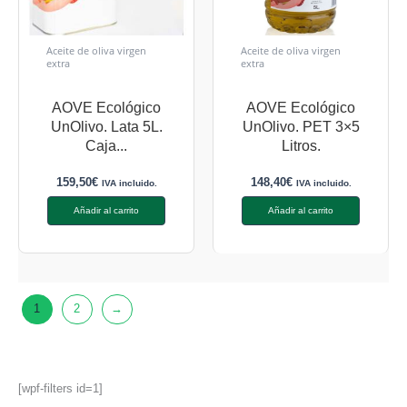
Aceite de oliva virgen
Aceite de oliva virgen
extra
extra
AOVE Ecológico
AOVE Ecológico
UnOlivo. Lata 5L.
UnOlivo. PET 3×5
Caja...
Litros.
159,50
€
148,40
€
IVA incluido.
IVA incluido.
Añadir al carrito
Añadir al carrito
1
2
→
[wpf-filters id=1]