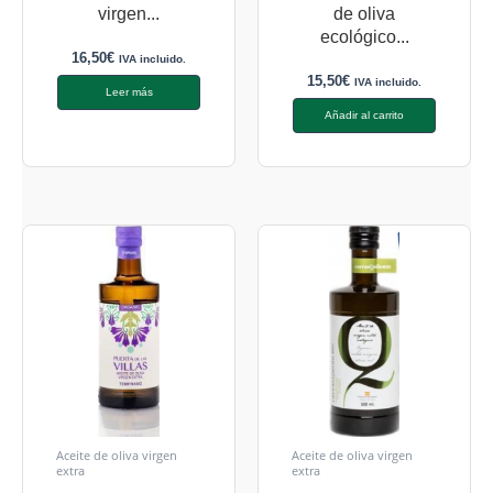
virgen...
de oliva
ecológico...
16,50
€
IVA incluido.
15,50
€
IVA incluido.
Leer más
Añadir al carrito
Aceite de oliva virgen
Aceite de oliva virgen
extra
extra