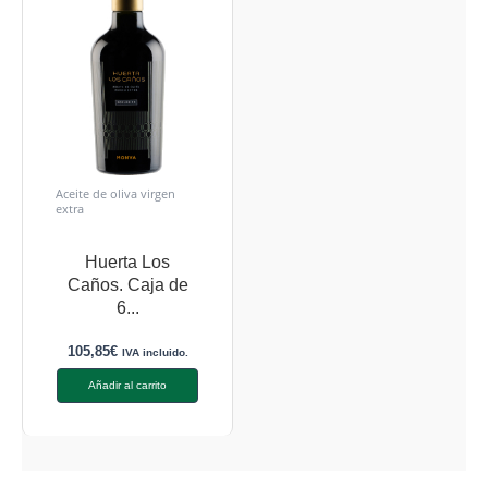
Aceite de oliva virgen
extra
Huerta Los
Caños. Caja de
6...
105,85
€
IVA incluido.
Añadir al carrito