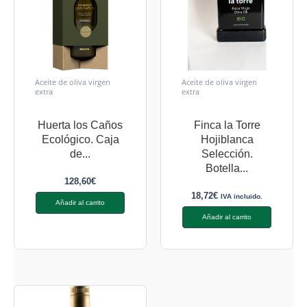
Aceite de oliva virgen
Aceite de oliva virgen
extra
extra
Huerta los Caños
Finca la Torre
Ecológico. Caja
Hojiblanca
de...
Selección.
Botella...
128,60
€
18,72
€
IVA incluido.
Añadir al carrito
Añadir al carrito