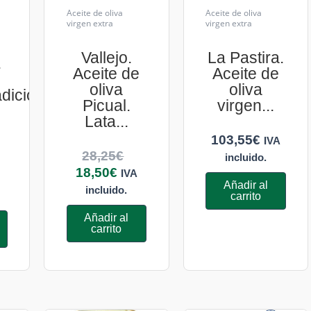
Aceite de oliva
Aceite de oliva
virgen extra
virgen extra
Vallejo.
La Pastira.
.
Aceite de
Aceite de
oliva
oliva
dicional.
Picual.
virgen...
Lata...
103,55
€
IVA
28,25
€
incluido.
18,50
€
IVA
Añadir al
incluido.
carrito
Añadir al
carrito