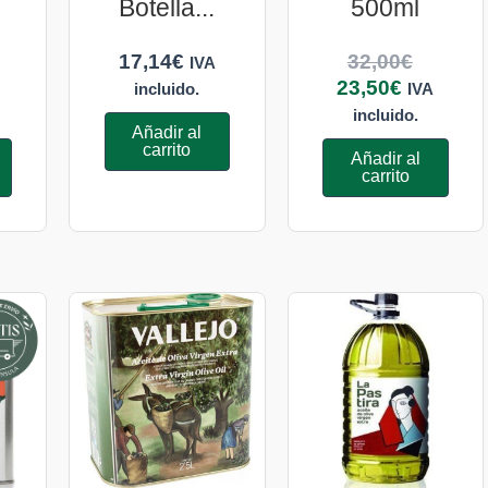
Botella...
500ml
17,14
€
32,00
€
IVA
23,50
€
incluido.
IVA
incluido.
Añadir al
carrito
Añadir al
carrito