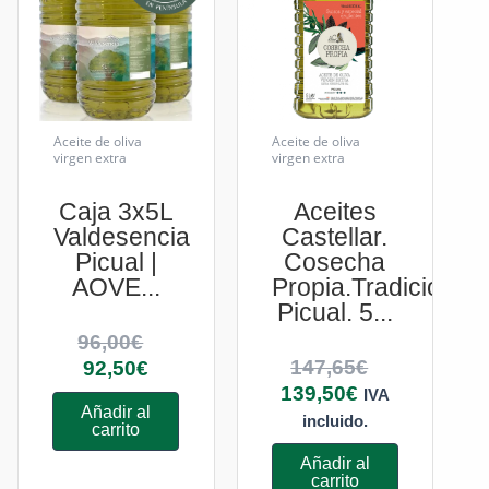
Aceite de oliva
Aceite de oliva
virgen extra
virgen extra
Caja 3x5L
Aceites
Valdesencia
Castellar.
Picual |
Cosecha
AOVE...
Propia.Tradicional.
Picual. 5...
96,00
€
147,65
€
92,50
€
139,50
€
IVA
Añadir al
incluido.
carrito
Añadir al
carrito