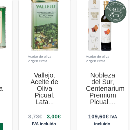
Aceite de oliva
Aceite de oliva
virgen extra
virgen extra
Vallejo.
Nobleza
Aceite de
del Sur,
a
Oliva
Centenarium
Picual.
Premium
Lata...
Picual....
3,73
€
3,00
€
109,60
€
IVA
IVA incluido.
incluido.