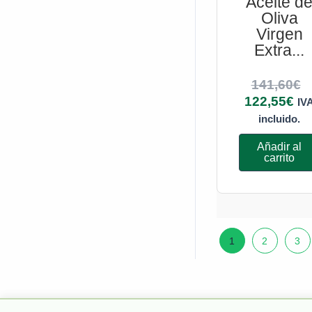
Aceite d
Oliva
Virgen
Extra...
141,60
€
122,55
€
IV
incluido.
Añadir al
carrito
1
2
3