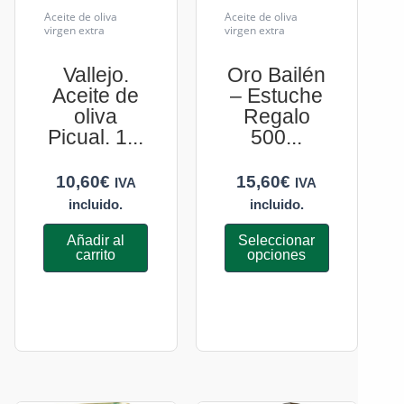
Aceite de oliva
Aceite de oliva
virgen extra
virgen extra
Vallejo.
Oro Bailén
Aceite de
– Estuche
oliva
Regalo
Picual. 1...
500...
10,60
€
15,60
€
IVA
IVA
incluido.
incluido.
Añadir al
Seleccionar
carrito
opciones