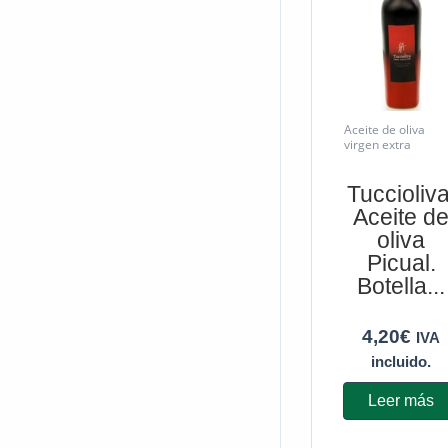
Aceite de oliva
virgen extra
Tuccioliva
Aceite d
oliva
Picual.
Botella...
4,20
€
IVA
incluido.
Leer más