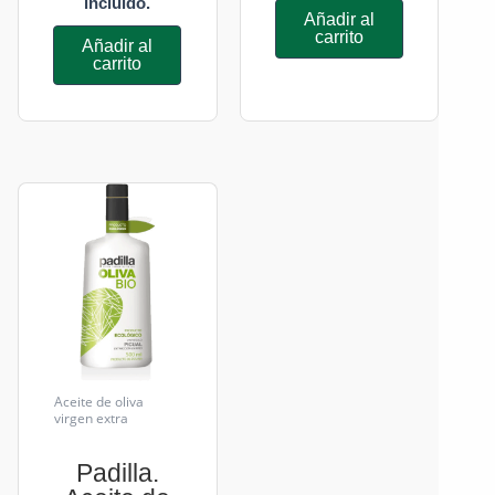
incluido.
Añadir al
carrito
Añadir al
carrito
Aceite de oliva
virgen extra
Padilla.