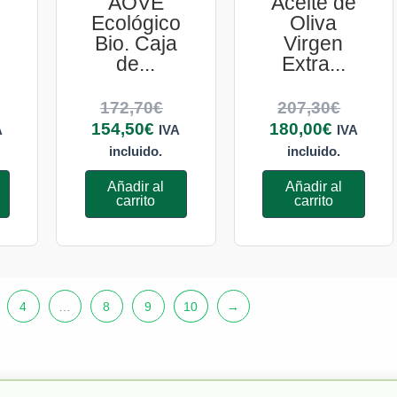
e
AOVE
Aceite de
Ecológico
Oliva
Bio. Caja
Virgen
de...
Extra...
172,70
€
207,30
€
154,50
€
180,00
€
A
IVA
IVA
incluido.
incluido.
Añadir al
Añadir al
carrito
carrito
4
…
8
9
10
→