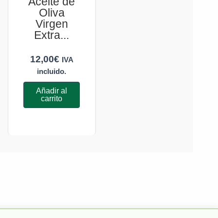
Aceite de
Oliva
Virgen
Extra...
12,00
€
IVA
incluido.
Añadir al
carrito