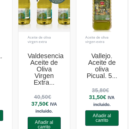
Aceite de oliva
Aceite de oliva
virgen extra
virgen extra
.
Valdesencia
Vallejo.
e
Aceite de
Aceite de
Oliva
oliva
Virgen
Picual. 5...
Extra...
35,80
€
40,50
€
31,50
€
IVA
37,50
€
IVA
incluido.
incluido.
Añadir al
carrito
Añadir al
carrito