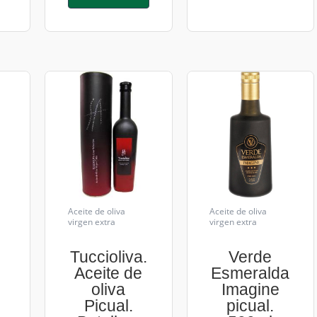
Aceite de oliva
Aceite de oliva
virgen extra
virgen extra
Tuccioliva.
Verde
e
Aceite de
Esmeralda
oliva
Imagine
Picual.
picual.