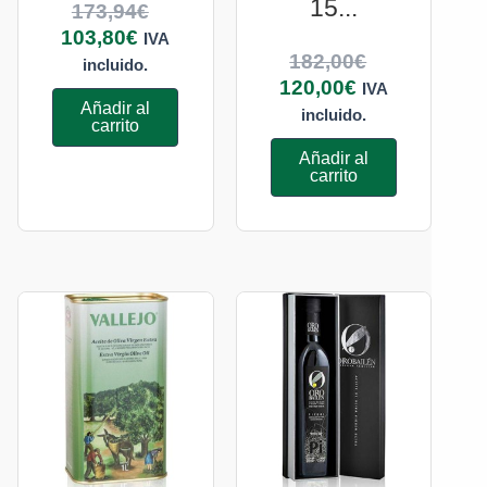
15...
173,94
€
103,80
€
IVA
182,00
€
incluido.
120,00
€
IVA
Añadir al
incluido.
carrito
Añadir al
carrito