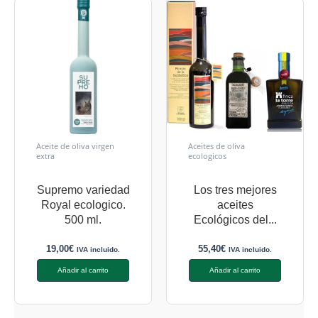
Aceite de oliva virgen
Aceites de oliva
extra
ecologicos
Supremo variedad
Los tres mejores
Royal ecologico.
aceites
500 ml.
Ecológicos del...
19,00
€
55,40
€
IVA incluido.
IVA incluido.
Añadir al carrito
Añadir al carrito