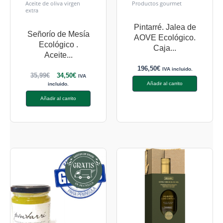
Aceite de oliva virgen
Productos gourmet
extra
Pintarré. Jalea de
Señorío de Mesía
AOVE Ecológico.
Ecológico .
Caja...
Aceite...
196,50
€
IVA incluido.
35,99
€
34,50
€
IVA
Añadir al carrito
incluido.
Añadir al carrito