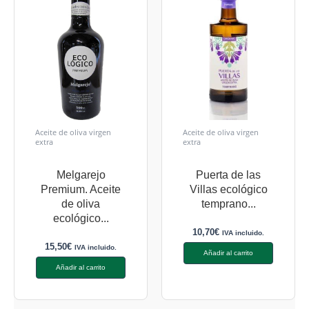
Aceite de oliva virgen
Aceite de oliva virgen
extra
extra
Melgarejo
Puerta de las
Premium. Aceite
Villas ecológico
de oliva
temprano...
ecológico...
10,70
€
IVA incluido.
15,50
€
IVA incluido.
Añadir al carrito
Añadir al carrito