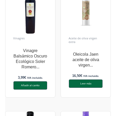
Vinagres
Aceite de oliva virgen
extra
Vinagre
Oleicola Jaen
Balsámico Oscuro
aceite de oliva
Ecológico Soler
virgen...
Romero...
16,50
€
IVA incluido.
3,99
€
IVA incluido.
Leer más
Añadir al carrito