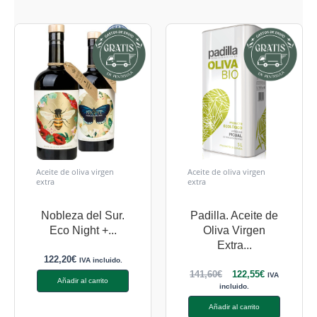
Aceite de oliva virgen
Aceite de oliva virgen
extra
extra
Nobleza del Sur.
Padilla. Aceite de
Eco Night +...
Oliva Virgen
Extra...
122,20
€
IVA incluido.
141,60
€
122,55
€
IVA
Añadir al carrito
incluido.
Añadir al carrito