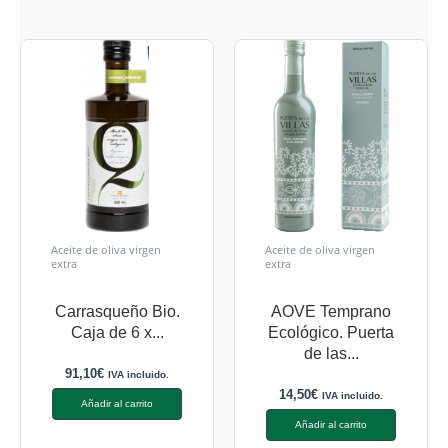
Aceite de oliva virgen
Aceite de oliva virgen
extra
extra
Carrasqueño Bio.
AOVE Temprano
Caja de 6 x...
Ecológico. Puerta
de las...
91,10
€
IVA incluido.
14,50
€
IVA incluido.
Añadir al carrito
Añadir al carrito