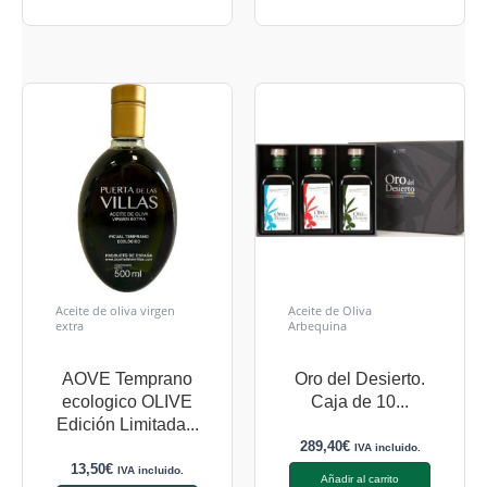
Aceite de oliva virgen
Aceite de Oliva
extra
Arbequina
AOVE Temprano
Oro del Desierto.
ecologico OLIVE
Caja de 10...
Edición Limitada...
289,40
€
IVA incluido.
13,50
€
IVA incluido.
Añadir al carrito