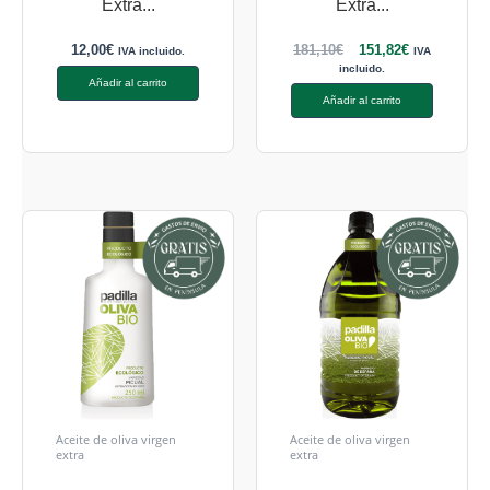
Extra...
Extra...
12,00
€
181,10
€
151,82
€
IVA incluido.
IVA
incluido.
Añadir al carrito
Añadir al carrito
Aceite de oliva virgen
Aceite de oliva virgen
extra
extra