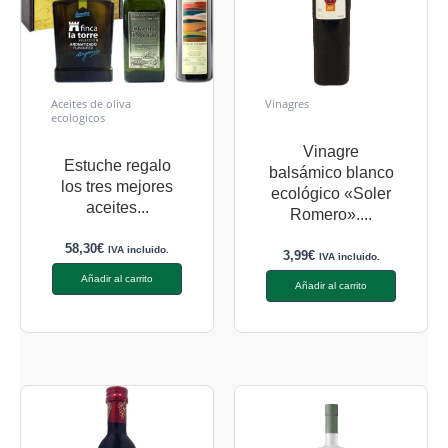
Aceites de oliva
Vinagres
ecologicos
Vinagre
Estuche regalo
balsámico blanco
los tres mejores
ecológico «Soler
aceites...
Romero»....
58,30
€
IVA incluido.
3,99
€
IVA incluido.
Añadir al carrito
Añadir al carrito