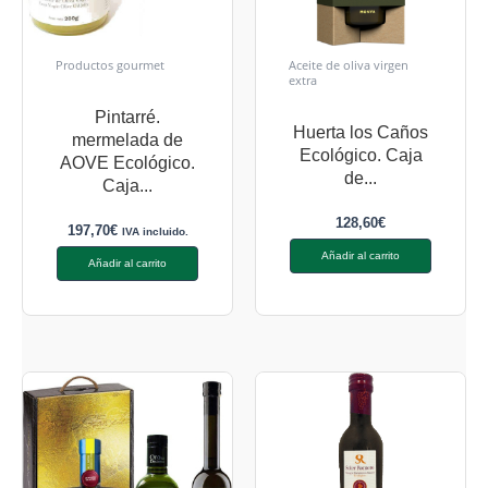
Productos gourmet
Aceite de oliva virgen
extra
Pintarré.
Huerta los Caños
mermelada de
Ecológico. Caja
AOVE Ecológico.
de...
Caja...
128,60
€
197,70
€
IVA incluido.
Añadir al carrito
Añadir al carrito