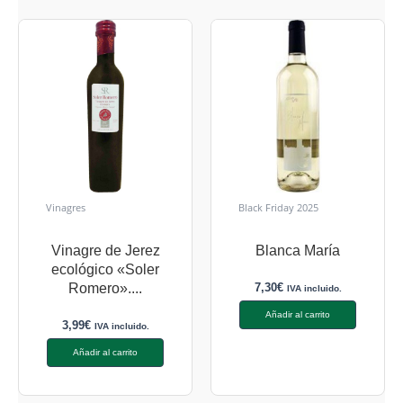
Vinagres
Black Friday 2025
Vinagre de Jerez
Blanca María
ecológico «Soler
7,30
€
Romero»....
IVA incluido.
Añadir al carrito
3,99
€
IVA incluido.
Añadir al carrito