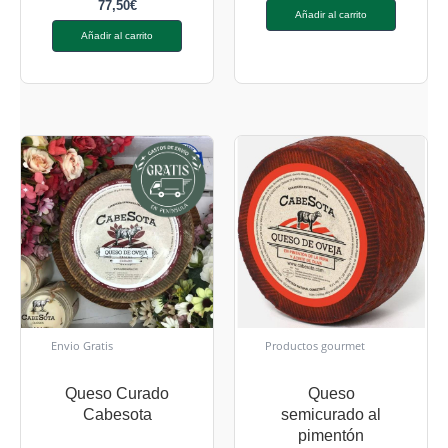
77,50
€
Añadir al carrito
Añadir al carrito
Envio Gratis
Productos gourmet
Queso Curado
Queso
Cabesota
semicurado al
pimentón