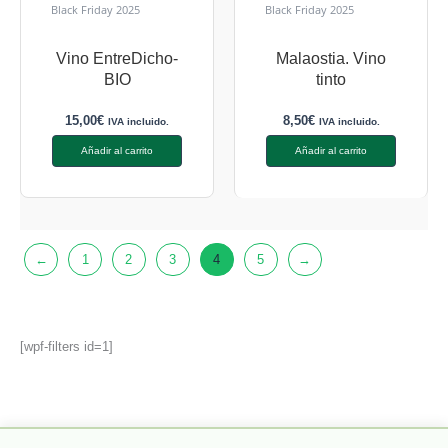
Black Friday 2025
Black Friday 2025
Vino EntreDicho-
Malaostia. Vino
BIO
tinto
15,00
€
8,50
€
IVA incluido.
IVA incluido.
Añadir al carrito
Añadir al carrito
←
1
2
3
4
5
→
[wpf-filters id=1]