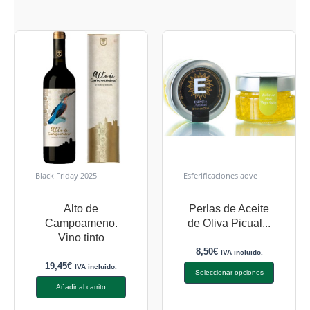
Black Friday 2025
Esferificaciones aove
Alto de
Perlas de Aceite
Campoameno.
de Oliva Picual...
Vino tinto
8,50
€
IVA incluido.
19,45
€
IVA incluido.
Seleccionar opciones
Añadir al carrito