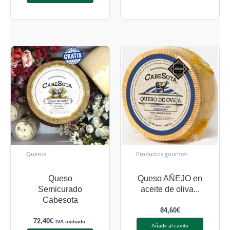
Quesos
Productos gourmet
Queso
Queso AÑEJO en
Semicurado
aceite de oliva...
Cabesota
84,60
€
72,40
€
IVA incluido.
Añadir al carrito