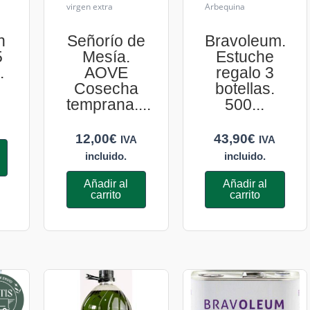
virgen extra
Arbequina
n
Señorío de
Bravoleum.
5
Mesía.
Estuche
.
AOVE
regalo 3
Cosecha
botellas.
temprana....
500...
12,00
€
43,90
€
IVA
IVA
incluido.
incluido.
Añadir al
Añadir al
carrito
carrito