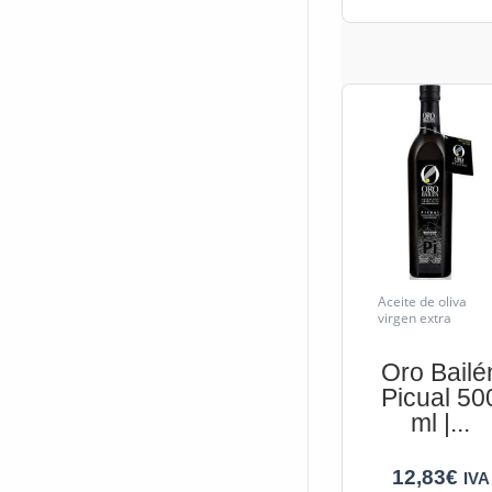
Aceite de oliva
virgen extra
Oro Bailé
Picual 50
ml |...
12,83
€
IVA