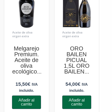
Aceite de oliva
Aceite de oliva
virgen extra
virgen extra
Melgarejo
ORO
Premium.
BAILEN
Aceite de
PICUAL
oliva
1,5L ORO
ecológico...
BAILEN...
15,50
€
54,00
€
IVA
IVA
incluido.
incluido.
Añadir al
Añadir al
carrito
carrito