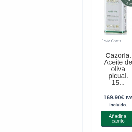
Envio Gratis
Cazorla.
Aceite d
oliva
picual.
15...
169,90
€
IV
incluido.
Añadir al
carrito