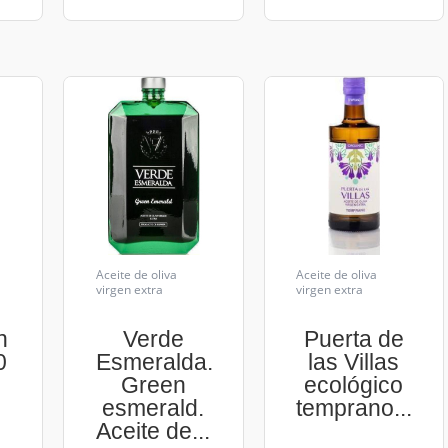
Aceite de oliva
Aceite de oliva
virgen extra
virgen extra
n
Verde
Puerta de
0
Esmeralda.
las Villas
Green
ecológico
esmerald.
temprano...
Aceite de...