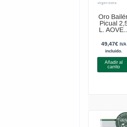
virgen extra
Oro Bailé
Picual 2,
L. AOVE..
49,47
€
IVA
incluido.
Añadir al
carrito