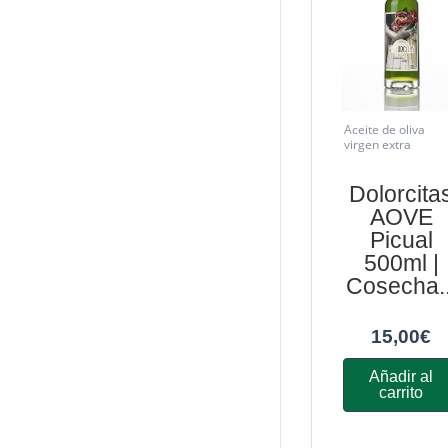
Aceite de oliva
virgen extra
Dolorcita
AOVE
Picual
500ml |
Cosecha..
15,00
€
Añadir al
carrito