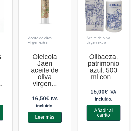
Aceite de oliva
Aceite de oliva
virgen extra
virgen extra
s
Oleicola
Olibaeza,
Jaen
patrimonio
aceite de
azul. 500
oliva
ml con...
.
virgen...
15,00
€
IVA
16,50
€
IVA
incluido.
incluido.
Añadir al
carrito
Leer más