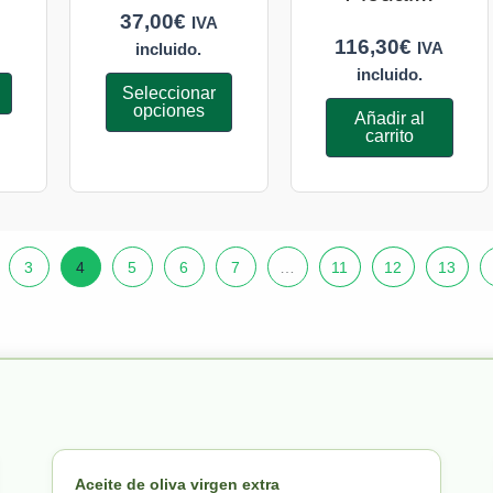
37,00
€
IVA
116,30
€
IVA
incluido.
incluido.
Seleccionar
opciones
Añadir al
carrito
3
4
5
6
7
…
11
12
13
Aceite de oliva virgen extra