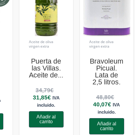
Aceite de oliva
Aceite de oliva
virgen extra
virgen extra
Puerta de
Bravoleum
e
las Villas.
Picual.
Aceite de...
Lata de
2,5 litros.
34,79
€
48,80
€
31,85
€
IVA
A
40,07
€
IVA
incluido.
incluido.
Añadir al
carrito
Añadir al
carrito