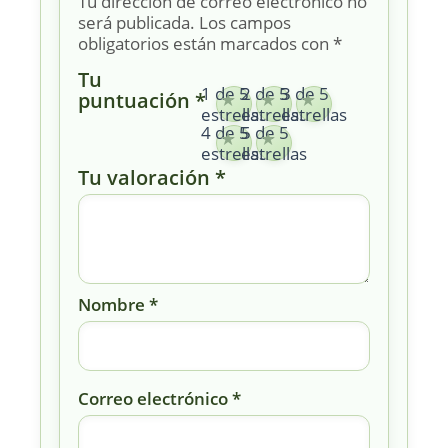
Tu dirección de correo electrónico no
será publicada.
Los campos
obligatorios están marcados con
*
Tu
1 de 5
2 de 5
3 de 5
puntuación
*
estrellas
estrellas
estrellas
4 de 5
5 de 5
estrellas
estrellas
Tu valoración
*
Nombre
*
Correo electrónico
*