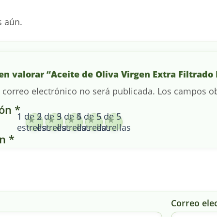
s aún.
en valorar “Aceite de Oliva Virgen Extra Filtrado 
 correo electrónico no será publicada.
Los campos ob
ión
*
1 de 5
2 de 5
3 de 5
4 de 5
5 de 5
estrellas
estrellas
estrellas
estrellas
estrellas
ón
*
Correo ele