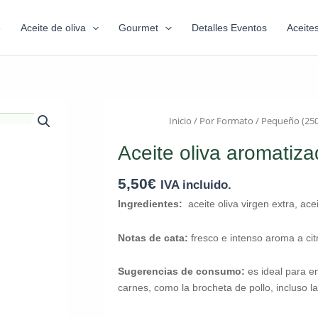
6
Aceite de oliva
Gourmet
Detalles Eventos
Aceite
Inicio
/
Por Formato
/
Pequeño (25
Aceite oliva aromatiza
5,50
€
IVA incluido.
Ingredientes:
aceite oliva virgen extra, ace
Notas de cata:
fresco e intenso aroma a ci
Sugerencias de consumo:
es ideal para e
carnes, como la brocheta de pollo, incluso la