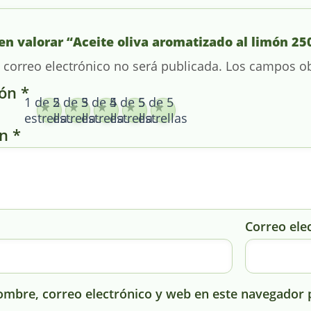
en valorar “Aceite oliva aromatizado al limón 25
 correo electrónico no será publicada.
Los campos ob
ión
*
1 de 5
2 de 5
3 de 5
4 de 5
5 de 5
estrellas
estrellas
estrellas
estrellas
estrellas
ón
*
Correo ele
mbre, correo electrónico y web en este navegador 