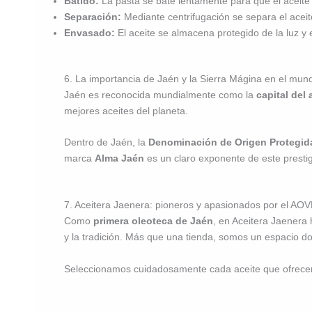
Batido:
La pasta se bate lentamente para que el aceite 
Separación:
Mediante centrifugación se separa el aceite
Envasado:
El aceite se almacena protegido de la luz y 
6. La importancia de Jaén y la Sierra Mágina en el mu
Jaén es reconocida mundialmente como la
capital del 
mejores aceites del planeta.
Dentro de Jaén, la
Denominación de Origen Protegida
marca
Alma Jaén
es un claro exponente de este prestig
7. Aceitera Jaenera: pioneros y apasionados por el AO
Como
primera oleoteca de Jaén
, en Aceitera Jaenera 
y la tradición. Más que una tienda, somos un espacio do
Seleccionamos cuidadosamente cada aceite que ofrecemo