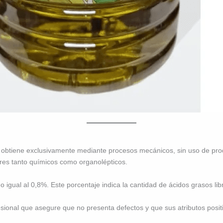
se obtiene exclusivamente mediante procesos mecánicos, sin uso de prod
ares tanto químicos como organolépticos.
igual al 0,8%. Este porcentaje indica la cantidad de ácidos grasos libr
sional que asegure que no presenta defectos y que sus atributos posit