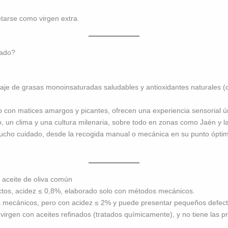
etarse como virgen extra.
rado?
aje de grasas monoinsaturadas saludables y antioxidantes naturales (c
o con matices amargos y picantes, ofrecen una experiencia sensorial ú
io, un clima y una cultura milenaria, sobre todo en zonas como Jaén y l
cho cuidado, desde la recogida manual o mecánica en su punto óptimo
 y aceite de oliva común
ctos, acidez ≤ 0,8%, elaborado solo con métodos mecánicos.
 mecánicos, pero con acidez ≤ 2% y puede presentar pequeños defect
virgen con aceites refinados (tratados químicamente), y no tiene las p