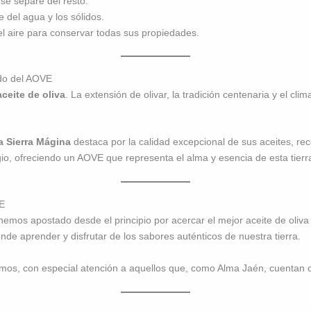
se separe del resto.
 del agua y los sólidos.
el aire para conservar todas sus propiedades.
ndo del AOVE
aceite de oliva
. La extensión de olivar, la tradición centenaria y el c
 Sierra Mágina
destaca por la calidad excepcional de sus aceites, re
io, ofreciendo un AOVE que representa el alma y esencia de esta tierr
VE
hemos apostado desde el principio por acercar el mejor aceite de oliva
nde aprender y disfrutar de los sabores auténticos de nuestra tierra.
s, con especial atención a aquellos que, como Alma Jaén, cuentan co