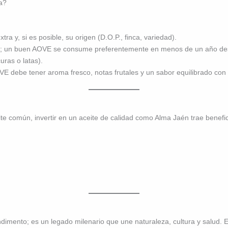
a?
ra y, si es posible, su origen (D.O.P., finca, variedad).
sco; un buen AOVE se consume preferentemente en menos de un año d
uras o latas).
 debe tener aroma fresco, notas frutales y un sabor equilibrado con u
ite común, invertir en un aceite de calidad como Alma Jaén trae benefi
ndimento; es un legado milenario que une naturaleza, cultura y salud