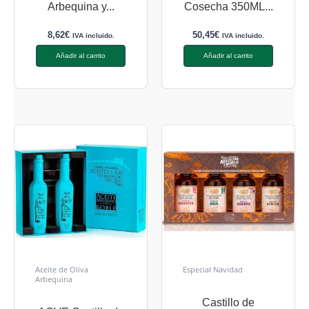
Arbequina y...
Cosecha 350ML...
8,62
€
50,45
€
IVA incluido.
IVA incluido.
Añadir al carrito
Añadir al carrito
Aceite de Oliva
Especial Navidad
Arbequina
Castillo de