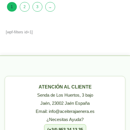
1
2
3
→
[wpf-filters id=1]
ATENCIÓN AL CLIENTE
Senda de Los Huertos, 3 bajo
Jaén, 23002 Jaén España
Email: info@aceiterajaenera.es
¿Necesitas Ayuda?
(+34) 953 24 13 35