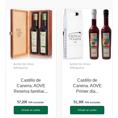
Aceite de Oliva
Aceite de Oliva
Arbequina
Arbequina
Castillo de
Castillo de
Canena. AOVE
Canena. AOVE
Reserva familiar....
Primer día...
57,20
€
51,30
€
IVA incluido.
IVA incluido.
Añadir al carrito
Añadir al carrito