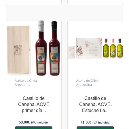
Aceite de Oliva
Aceite de Oliva
Arbequina
Arbequina
Castillo de
Castillo de
Canena, AOVE
Canena. AOVE.
primer día...
Estuche La...
59,00
€
71,30
€
IVA incluido.
IVA incluido.