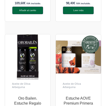
109,60
€
98,40
€
IVA incluido.
IVA incluido.
Añadir al carrito
Leer más
Aceite de Oliva
Aceite de Oliva
Arbequina
Arbequina
Oro Bailen.
Estuche AOVE
Estuche Regalo
Premium Primera