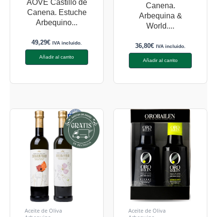
AOVE Castillo de
Canena.
Canena. Estuche
Arbequina &
Arbequino...
World....
49,29
€
IVA incluido.
36,80
€
IVA incluido.
Añadir al carrito
Añadir al carrito
Aceite de Oliva
Aceite de Oliva