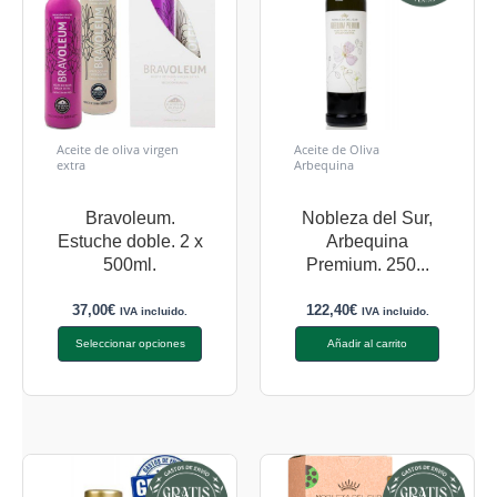
Aceite de oliva virgen
Aceite de Oliva
extra
Arbequina
Bravoleum.
Nobleza del Sur,
Estuche doble. 2 x
Arbequina
500ml.
Premium. 250...
37,00
€
122,40
€
IVA incluido.
IVA incluido.
Seleccionar opciones
Añadir al carrito