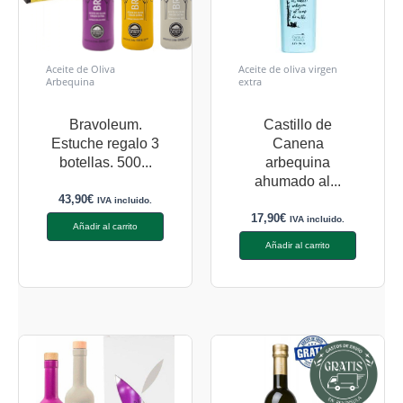
Aceite de Oliva
Aceite de oliva virgen
Arbequina
extra
Bravoleum.
Castillo de
Estuche regalo 3
Canena
botellas. 500...
arbequina
ahumado al...
43,90
€
IVA incluido.
17,90
€
IVA incluido.
Añadir al carrito
Añadir al carrito