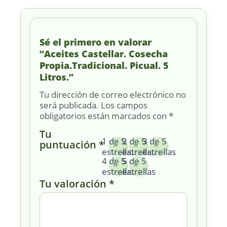
Sé el primero en valorar
“Aceites Castellar. Cosecha
Propia.Tradicional. Picual. 5
Litros.”
Tu dirección de correo electrónico no
será publicada.
Los campos
obligatorios están marcados con
*
Tu
1 de 5
2 de 5
3 de 5
puntuación
*
estrellas
estrellas
estrellas
4 de 5
5 de 5
estrellas
estrellas
Tu valoración
*