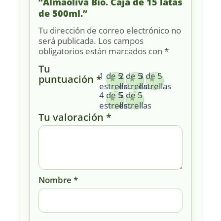
“Almaoliva Bio. Caja de 15 latas
de 500ml.”
Tu dirección de correo electrónico no
será publicada.
Los campos
obligatorios están marcados con
*
Tu
1 de 5
2 de 5
3 de 5
puntuación
*
estrellas
estrellas
estrellas
4 de 5
5 de 5
estrellas
estrellas
Tu valoración
*
Nombre
*