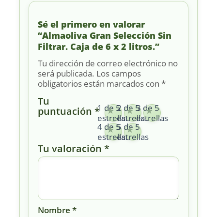
Sé el primero en valorar
“Almaoliva Gran Selección Sin
Filtrar. Caja de 6 x 2 litros.”
Tu dirección de correo electrónico no
será publicada.
Los campos
obligatorios están marcados con
*
Tu
1 de 5
2 de 5
3 de 5
puntuación
*
estrellas
estrellas
estrellas
4 de 5
5 de 5
estrellas
estrellas
Tu valoración
*
Nombre
*