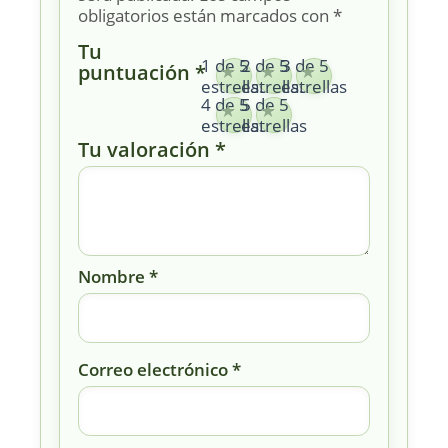
obligatorios están marcados con
*
Tu
1 de 5
2 de 5
3 de 5
puntuación
*
estrellas
estrellas
estrellas
4 de 5
5 de 5
estrellas
estrellas
Tu valoración
*
Nombre
*
Correo electrónico
*