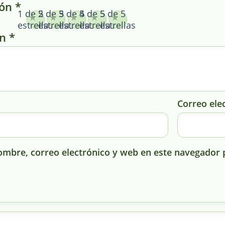
ión
*
1 de 5
2 de 5
3 de 5
4 de 5
5 de 5
estrellas
estrellas
estrellas
estrellas
estrellas
ón
*
Correo ele
mbre, correo electrónico y web en este navegador 