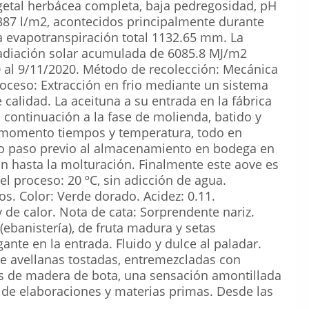
vegetal herbácea completa, baja pedregosidad, pH
 387 l/m2, acontecidos principalmente durante
na evapotranspiración total 1132.65 mm. La
adiación solar acumulada de 6085.8 MJ/m2
0 al 9/11/2020. Método de recolección: Mecánica
oceso: Extracción en frio mediante un sistema
calidad. La aceituna a su entrada en la fábrica
 continuación a la fase de molienda, batido y
o momento tiempos y temperatura, todo en
imo paso previo al almacenamiento en bodega en
ón hasta la molturación. Finalmente este aove es
l proceso: 20 ºC, sin adicción de agua.
s. Color: Verde dorado. Acidez: 0.11.
 de calor. Nota de cata: Sorprendente nariz.
ebanistería), de fruta madura y setas
ante en la entrada. Fluido y dulce al paladar.
e avellanas tostadas, entremezcladas con
os de madera de bota, una sensación amontillada
de elaboraciones y materias primas. Desde las