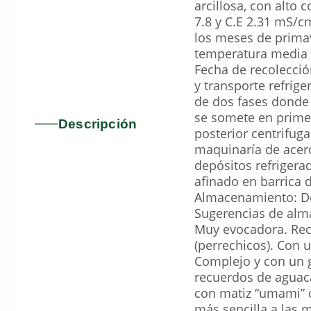
arcillosa, con alto
7.8 y C.E 2.31 mS/c
los meses de primav
temperatura media 
Fecha de recolecció
y transporte refrig
de dos fases donde 
se somete en primer
Descripción
posterior centrifu
maquinaría de acero
depósitos refrigera
afinado en barrica 
Almacenamiento: Dep
Sugerencias de alma
Muy evocadora. Recu
(perrechicos). Con u
Complejo y con un g
recuerdos de aguaca
con matiz “umami” q
más sencilla a las m