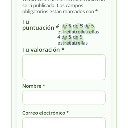
será publicada.
Los campos
obligatorios están marcados con
*
Tu
1 de 5
2 de 5
3 de 5
puntuación
*
estrellas
estrellas
estrellas
4 de 5
5 de 5
estrellas
estrellas
Tu valoración
*
Nombre
*
Correo electrónico
*