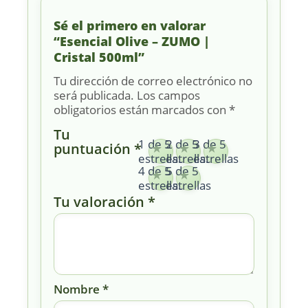
Sé el primero en valorar
“Esencial Olive – ZUMO |
Cristal 500ml”
Tu dirección de correo electrónico no
será publicada.
Los campos
obligatorios están marcados con
*
Tu
1 de 5
2 de 5
3 de 5
puntuación
*
estrellas
estrellas
estrellas
4 de 5
5 de 5
estrellas
estrellas
Tu valoración
*
Nombre
*