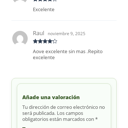
Valorado
Excelente
con
4
de
5
Raul
noviembre 9, 2025
Valorado
Aove excelente sin mas .Repito
con
4
de
excelente
5
Añade una valoración
Tu dirección de correo electrónico no
será publicada.
Los campos
obligatorios están marcados con
*