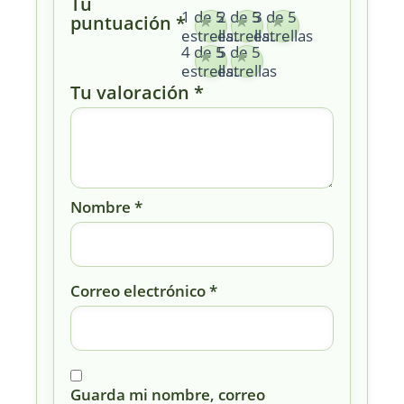
Tu
1 de 5
2 de 5
3 de 5
puntuación
*
estrellas
estrellas
estrellas
4 de 5
5 de 5
estrellas
estrellas
Tu valoración
*
Nombre
*
Correo electrónico
*
Guarda mi nombre, correo