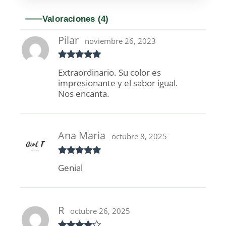
Valoraciones (4)
Pilar
noviembre 26, 2023
Valorado
Extraordinario. Su color es
con
5
de 5
impresionante y el sabor igual.
Nos encanta.
Ana Maria
octubre 8, 2025
Valorado
Genial
con
5
de 5
R
octubre 26, 2025