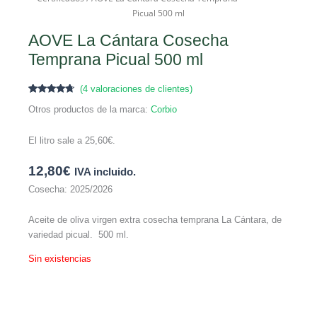
Picual 500 ml
AOVE La Cántara Cosecha
Temprana Picual 500 ml
(
4
valoraciones de clientes)
Valorado
4
Otros productos de la marca:
Corbio
con
4.50
de 5 en
base a
valoraciones
El litro sale a
25,60
€
.
de
clientes
12,80
€
IVA incluido.
Cosecha: 2025/2026
Aceite de oliva virgen extra cosecha temprana La Cántara, de
variedad picual. 500 ml.
Sin existencias