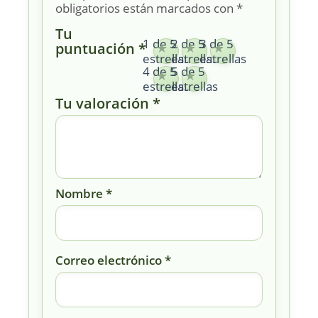
obligatorios están marcados con
*
Tu
1 de 5
2 de 5
3 de 5
puntuación
*
estrellas
estrellas
estrellas
4 de 5
5 de 5
estrellas
estrellas
Tu valoración
*
Nombre
*
Correo electrónico
*