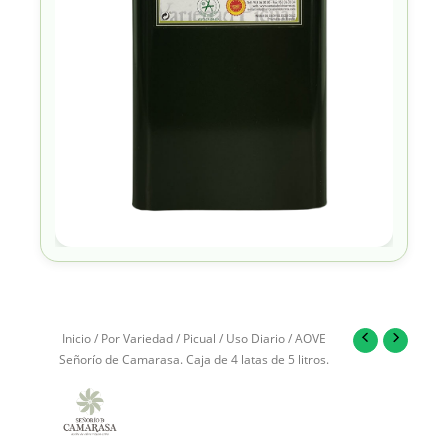
Inicio
/
Por Variedad
/
Picual
/
Uso Diario
/ AOVE
Señorío de Camarasa. Caja de 4 latas de 5 litros.