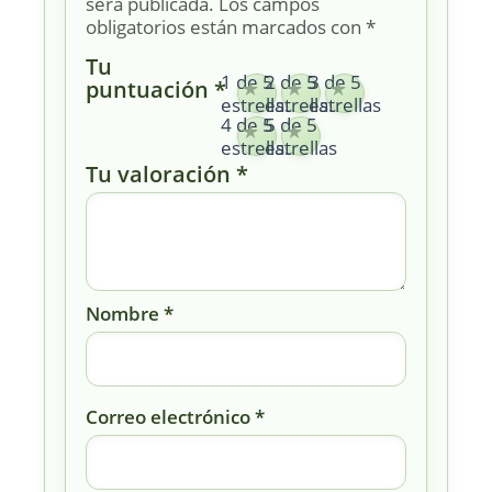
será publicada.
Los campos
obligatorios están marcados con
*
Tu
1 de 5
2 de 5
3 de 5
puntuación
*
estrellas
estrellas
estrellas
4 de 5
5 de 5
estrellas
estrellas
Tu valoración
*
Nombre
*
Correo electrónico
*