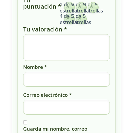
Tu
1 de 5
2 de 5
3 de 5
puntuación
*
estrellas
estrellas
estrellas
4 de 5
5 de 5
estrellas
estrellas
Tu valoración
*
Nombre
*
Correo electrónico
*
Guarda mi nombre, correo