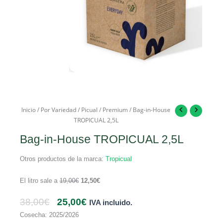
Inicio
/
Por Variedad
/
Picual
/
Premium
/ Bag-in-House
TROPICUAL 2,5L
Bag-in-House TROPICUAL 2,5L
Otros productos de la marca:
Tropicual
El litro sale a
19,00
€
12,50
€
38,00
€
25,00
€
IVA incluido.
Cosecha: 2025/2026