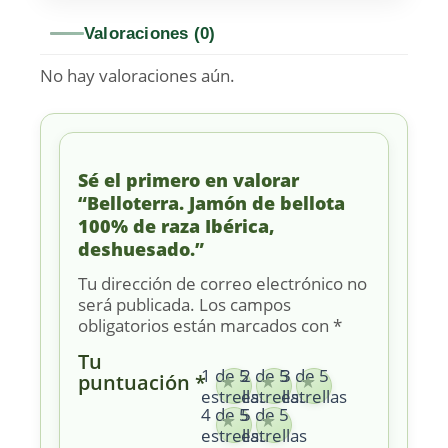
Valoraciones (0)
No hay valoraciones aún.
Sé el primero en valorar
“Belloterra. Jamón de bellota
100% de raza Ibérica,
deshuesado.”
Tu dirección de correo electrónico no
será publicada.
Los campos
obligatorios están marcados con
*
Tu
1 de 5
2 de 5
3 de 5
puntuación
*
estrellas
estrellas
estrellas
4 de 5
5 de 5
estrellas
estrellas