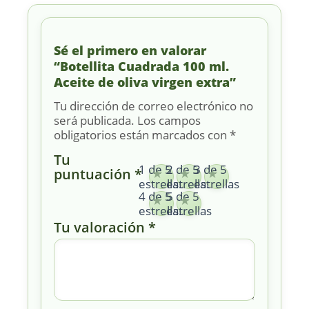
Sé el primero en valorar
“Botellita Cuadrada 100 ml.
Aceite de oliva virgen extra”
Tu dirección de correo electrónico no
será publicada.
Los campos
obligatorios están marcados con
*
Tu
1 de 5
2 de 5
3 de 5
puntuación
*
estrellas
estrellas
estrellas
4 de 5
5 de 5
estrellas
estrellas
Tu valoración
*