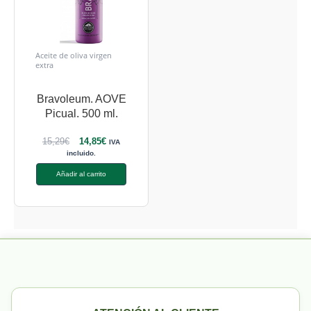
Aceite de oliva virgen
extra
Bravoleum. AOVE
Picual. 500 ml.
15,29
€
14,85
€
IVA
incluido.
Añadir al carrito