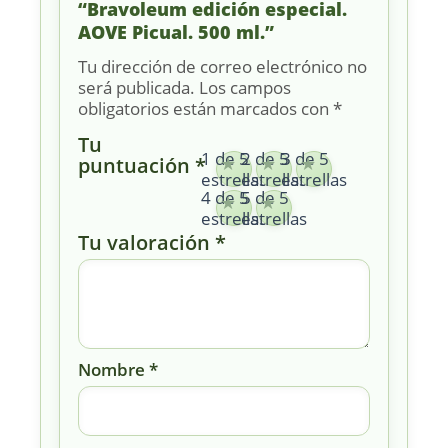
“Bravoleum edición especial.
AOVE Picual. 500 ml.”
Tu dirección de correo electrónico no
será publicada.
Los campos
obligatorios están marcados con
*
Tu
1 de 5
2 de 5
3 de 5
puntuación
*
estrellas
estrellas
estrellas
4 de 5
5 de 5
estrellas
estrellas
Tu valoración
*
Nombre
*