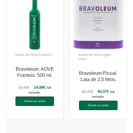
Aceite de Oliva Frantoio
Aceite de oliva virgen
extra
Bravoleum. AOVE
Bravoleum Picual.
Frantoio. 500 ml.
Lata de 2,5 litros.
15,60
€
14,84
€
IVA
48,80
€
40,07
€
IVA
incluido.
incluido.
Añadir al carrito
Añadir al carrito