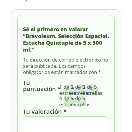
Sé el primero en valorar
“Bravoleum. Selección Especial.
Estuche Quíntuple de 5 x 500
ml.”
Tu dirección de correo electrónico no
será publicada.
Los campos
obligatorios están marcados con
*
Tu
1 de 5
2 de 5
3 de 5
puntuación
*
estrellas
estrellas
estrellas
4 de 5
5 de 5
estrellas
estrellas
Tu valoración
*