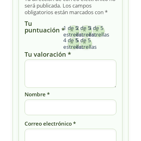
será publicada.
Los campos
obligatorios están marcados con
*
Tu
1 de 5
2 de 5
3 de 5
puntuación
*
estrellas
estrellas
estrellas
4 de 5
5 de 5
estrellas
estrellas
Tu valoración
*
Nombre
*
Correo electrónico
*