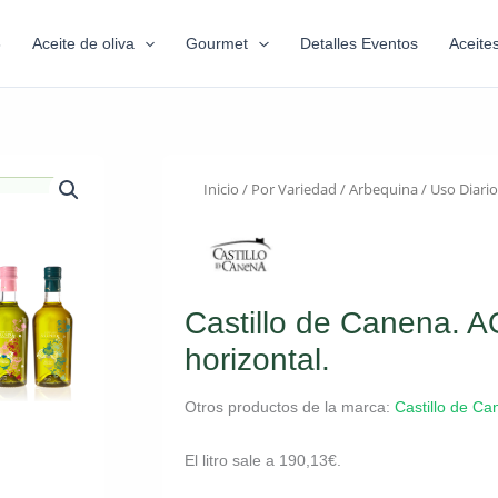
6
Aceite de oliva
Gourmet
Detalles Eventos
Aceite
Inicio
/
Por Variedad
/
Arbequina
/
Uso Diario
Castillo de Canena. 
horizontal.
Otros productos de la marca:
Castillo de C
El litro sale a
190,13
€
.