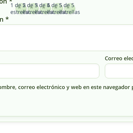
ión
*
1 de 5
2 de 5
3 de 5
4 de 5
5 de 5
estrellas
estrellas
estrellas
estrellas
estrellas
ón
*
Correo ele
mbre, correo electrónico y web en este navegador 