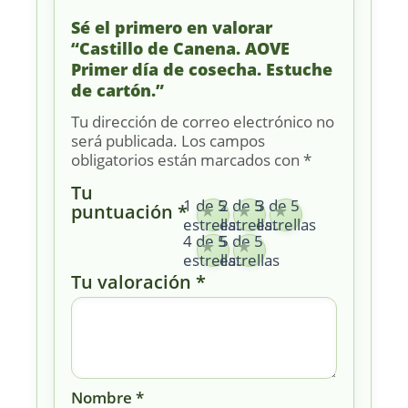
Sé el primero en valorar
“Castillo de Canena. AOVE
Primer día de cosecha. Estuche
de cartón.”
Tu dirección de correo electrónico no
será publicada.
Los campos
obligatorios están marcados con
*
Tu
1 de 5
2 de 5
3 de 5
puntuación
*
estrellas
estrellas
estrellas
4 de 5
5 de 5
estrellas
estrellas
Tu valoración
*
Nombre
*