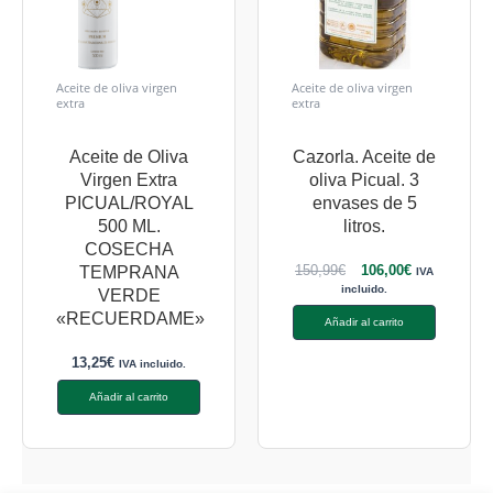
Aceite de oliva virgen
Aceite de oliva virgen
extra
extra
Aceite de Oliva
Cazorla. Aceite de
Virgen Extra
oliva Picual. 3
PICUAL/ROYAL
envases de 5
500 ML.
litros.
COSECHA
150,99
€
106,00
€
TEMPRANA
IVA
incluido.
VERDE
«RECUERDAME»
Añadir al carrito
13,25
€
IVA incluido.
Añadir al carrito