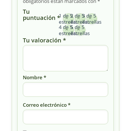
obligatorios están marcados con
*
Tu
1 de 5
2 de 5
3 de 5
puntuación
*
estrellas
estrellas
estrellas
4 de 5
5 de 5
estrellas
estrellas
Tu valoración
*
Nombre
*
Correo electrónico
*