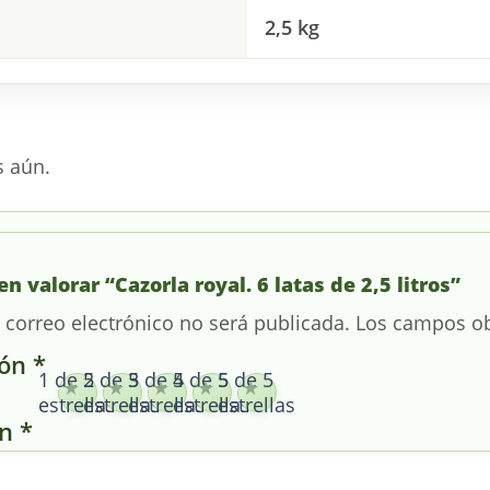
2,5 kg
s aún.
en valorar “Cazorla royal. 6 latas de 2,5 litros”
 correo electrónico no será publicada.
Los campos ob
ión
*
1 de 5
2 de 5
3 de 5
4 de 5
5 de 5
estrellas
estrellas
estrellas
estrellas
estrellas
ón
*