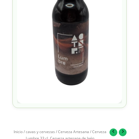
Inicio
/
cavas y cervezas
/
Cerveza Artesana
/ Cerveza
Lumbre 33 cl. Cerveza artesana de Jaén