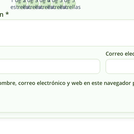
1 de 5
2 de 5
3 de 5
4 de 5
5 de 5
estrellas
estrellas
estrellas
estrellas
estrellas
ón
*
Correo ele
mbre, correo electrónico y web en este navegador 