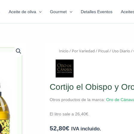
6
Aceite de oliva
Gourmet
Detalles Eventos
Aceite
Inicio
/
Por Variedad
/
Picual
/
Uso Diario
/ 
Cortijo el Obispo y O
Otros productos de la marca:
Oro de Cánav
El litro sale a
26,40
€
.
52,80
€
IVA incluido.