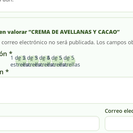
o en valorar “CREMA DE AVELLANAS Y CACAO”
 correo electrónico no será publicada.
Los campos ob
ión
*
1 de 5
2 de 5
3 de 5
4 de 5
5 de 5
estrellas
estrellas
estrellas
estrellas
estrellas
ón
*
Correo ele