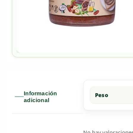
Información
Peso
adicional
No hay valoracione