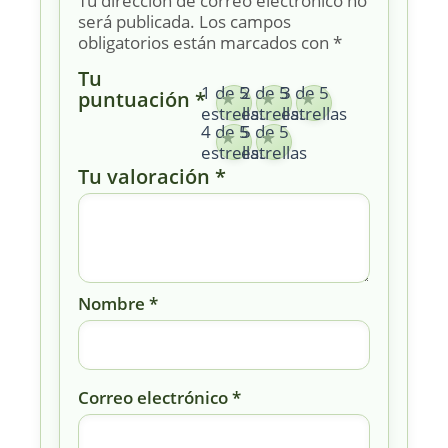
Tu dirección de correo electrónico no
será publicada.
Los campos
obligatorios están marcados con
*
Tu
1 de 5
2 de 5
3 de 5
puntuación
*
estrellas
estrellas
estrellas
4 de 5
5 de 5
estrellas
estrellas
Tu valoración
*
Nombre
*
Correo electrónico
*