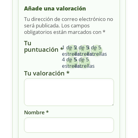
Añade una valoración
Tu dirección de correo electrónico no
será publicada.
Los campos
obligatorios están marcados con
*
Tu
1 de 5
2 de 5
3 de 5
puntuación
*
estrellas
estrellas
estrellas
4 de 5
5 de 5
estrellas
estrellas
Tu valoración
*
Nombre
*