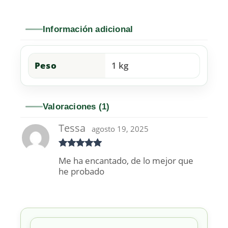
Información adicional
Peso
1 kg
Valoraciones (1)
Tessa
agosto 19, 2025
Valorado
Me ha encantado, de lo mejor que
con
5
de 5
he probado