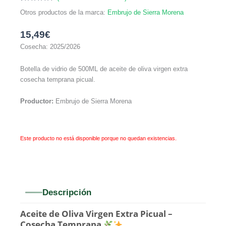
Valorado
1
Otros productos de la marca:
Embrujo de Sierra Morena
con
5.00
de
5 en base a
valoración
de un
15,49
€
cliente
Cosecha: 2025/2026
Botella de vidrio de 500ML de aceite de oliva virgen extra
cosecha temprana picual.
Productor:
Embrujo de Sierra Morena
Este producto no está disponible porque no quedan existencias.
Descripción
Aceite de Oliva Virgen Extra Picual –
Cosecha Temprana