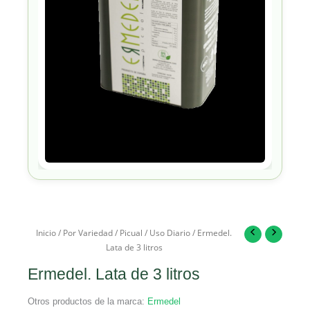
Inicio
/
Por Variedad
/
Picual
/
Uso Diario
/ Ermedel.
Lata de 3 litros
Ermedel. Lata de 3 litros
Otros productos de la marca:
Ermedel