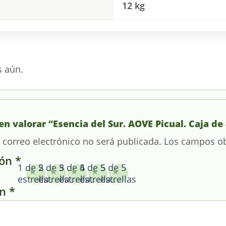
12 kg
s aún.
en valorar “Esencia del Sur. AOVE Picual. Caja de 4
 correo electrónico no será publicada.
Los campos ob
ión
*
1 de 5
2 de 5
3 de 5
4 de 5
5 de 5
estrellas
estrellas
estrellas
estrellas
estrellas
ón
*