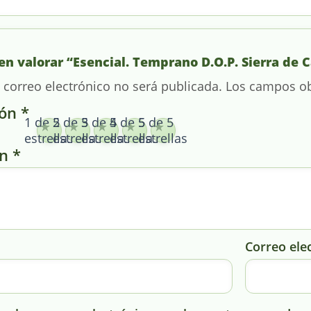
en valorar “Esencial. Temprano D.O.P. Sierra de C
 correo electrónico no será publicada.
Los campos ob
ión
*
1 de 5
2 de 5
3 de 5
4 de 5
5 de 5
estrellas
estrellas
estrellas
estrellas
estrellas
ón
*
Correo ele