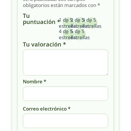
obligatorios están marcados con
*
Tu
1 de 5
2 de 5
3 de 5
puntuación
*
estrellas
estrellas
estrellas
4 de 5
5 de 5
estrellas
estrellas
Tu valoración
*
Nombre
*
Correo electrónico
*